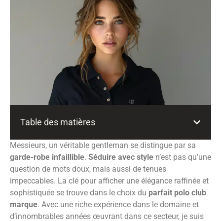
Table des matières
Messieurs, un véritable gentleman se distingue par sa
garde-robe infaillible
.
Séduire avec style
n’est pas qu’une
question de mots doux, mais aussi de tenues
impeccables. La clé pour afficher une élégance raffinée et
sophistiquée se trouve dans le choix du
parfait polo club
marque
. Avec une riche expérience dans le domaine et
d’innombrables années œuvrant dans ce secteur, je suis