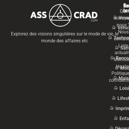
Na
Se
te
Qui
Voya
somme
nous 
Véhic
Nous
Explorez des visions singulières sur le mode de vie, le
Techno
contact
monde des affaires etc
Liste
San
actuali
Renco
Mentio
légale
Mo
Politiqu
Mais
confidenti
Lois
Lifes
Impri
Enfa
Décora