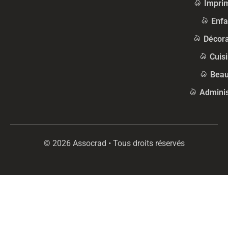
Impri
Enfa
Décora
Cuis
Beau
Adminis
© 2026 Assocrad • Tous droits réservés