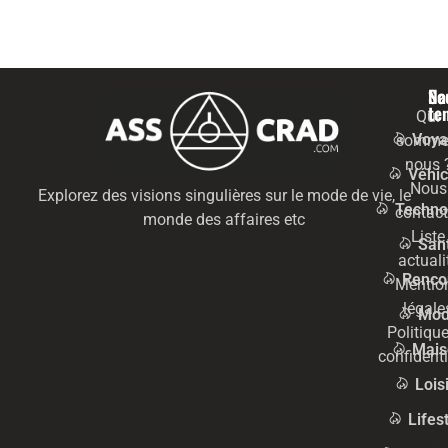
Na
Se
te
Qui
Voya
somme
nous 
Véhic
Nous
Explorez des visions singulières sur le mode de vie, le
Techno
contact
monde des affaires etc
Liste
San
actuali
Renco
Mentio
légale
Mo
Politiqu
Mais
confidenti
Lois
Lifes