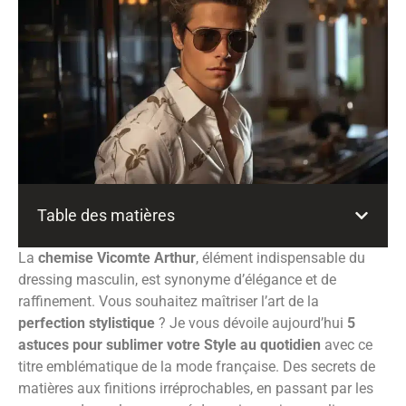
Table des matières
La
chemise Vicomte Arthur
, élément indispensable du
dressing masculin, est synonyme d’élégance et de
raffinement. Vous souhaitez maîtriser l’art de la
perfection stylistique
? Je vous dévoile aujourd’hui
5
astuces pour sublimer votre Style au quotidien
avec ce
titre emblématique de la mode française. Des secrets de
matières aux finitions irréprochables, en passant par les