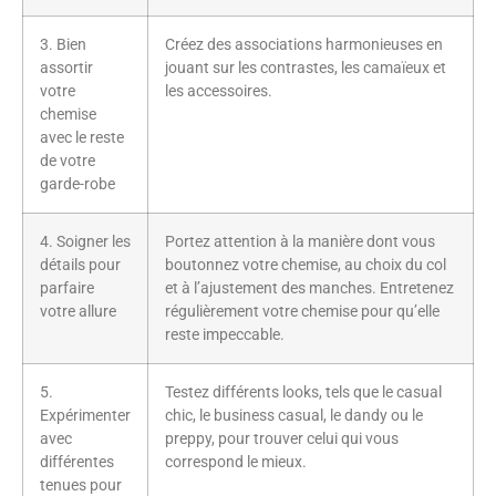
3. Bien
Créez des associations harmonieuses en
assortir
jouant sur les contrastes, les camaïeux et
votre
les accessoires.
chemise
avec le reste
de votre
garde-robe
4. Soigner les
Portez attention à la manière dont vous
détails pour
boutonnez votre chemise, au choix du col
parfaire
et à l’ajustement des manches. Entretenez
votre allure
régulièrement votre chemise pour qu’elle
reste impeccable.
5.
Testez différents looks, tels que le casual
Expérimenter
chic, le business casual, le dandy ou le
avec
preppy, pour trouver celui qui vous
différentes
correspond le mieux.
tenues pour