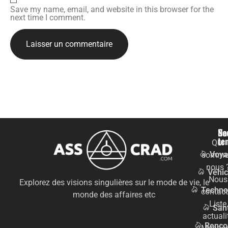
Save my name, email, and website in this browser for the
next time I comment.
Na
Se
te
Qui
Voya
somme
nous 
Véhic
Nous
Explorez des visions singulières sur le mode de vie, le
Techno
contact
monde des affaires etc
Liste
San
actuali
Renco