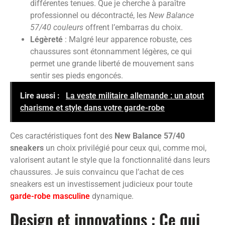
différentes tenues. Que je cherche à paraître
professionnel ou décontracté, les
New Balance
57/40 couleurs
offrent l’embarras du choix.
Légèreté
: Malgré leur apparence robuste, ces
chaussures sont étonnamment légères, ce qui
permet une grande liberté de mouvement sans
sentir ses pieds engoncés.
Lire aussi :
La veste militaire allemande : un atout
charisme et style dans votre garde-robe
Ces caractéristiques font des
New Balance 57/40
sneakers
un choix privilégié pour ceux qui, comme moi,
valorisent autant le style que la fonctionnalité dans leurs
chaussures. Je suis convaincu que l’achat de ces
sneakers est un investissement judicieux pour toute
garde-robe masculine
dynamique.
Design et innovations : Ce qui