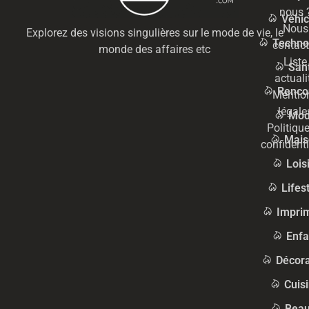
nous 
Véhic
Nous
Explorez des visions singulières sur le mode de vie, le
Techno
contact
monde des affaires etc
Liste
San
actuali
Renco
Mentio
légale
Mo
Politiqu
Mais
confidenti
Lois
Lifes
Impri
Enfa
Décora
Cuis
Beau