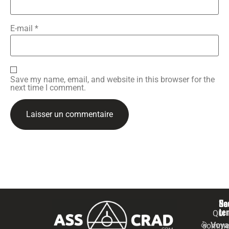
E-mail
*
Save my name, email, and website in this browser for the
next time I comment.
Na
Se
te
Qui
Voya
somme