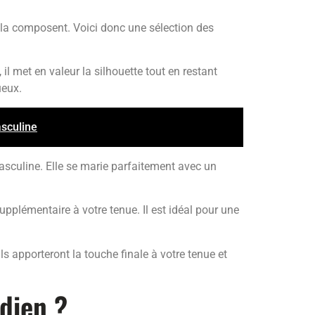
i la composent. Voici donc une sélection des
l met en valeur la silhouette tout en restant
ueux.
asculine
sculine. Elle se marie parfaitement avec un
pplémentaire à votre tenue. Il est idéal pour une
ls apporteront la touche finale à votre tenue et
dien ?