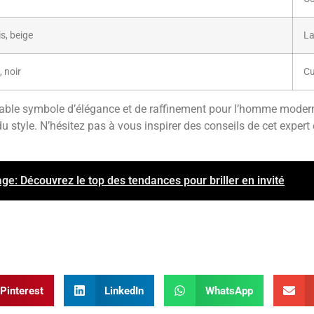
is, beige
La
 noir
Cu
itable symbole d’élégance et de raffinement pour l’homme moder
du style. N’hésitez pas à vous inspirer des conseils de cet exper
: Découvrez le top des tendances pour briller en invité
Pinterest
LinkedIn
WhatsApp