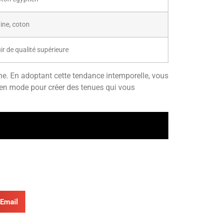
ine, coton
ir de qualité supérieure
ne. En adoptant cette tendance intemporelle, vous
t en mode pour créer des tenues qui vous
Email