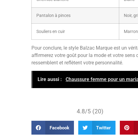
Pantalon à pinces
Noir, gr
Souliers en cuir
Marron,
Pour conclure, le style Balzac Marque est un vér
affirmerez votre goût pour la mode et votre sens 
ressemblent et reflètent votre personnalité.
Lire aussi :
Chaussure femme pour un mariage
4.8/5 (20)
Facebook
Twitter