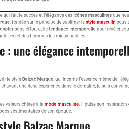
qui fait le succès et l’élégance des
icônes masculines
que nous
arque
, fondée sur le principe de sublimer le
style masculin
sous t
dopter
sans effort cette
tendance intemporelle
pour révéler vo
ur le secret des hommes les mieux habillés !
ue : une élégance intempore
rir le style
Balzac Marque
, qui incarne l’essence même de l’él
 et ayant une riche expérience dans le domaine, je suis convain
des valeurs chères à la
mode masculine
. Il puise son inspiration
codes vestimentaires de son époque.
style Balzac Marque