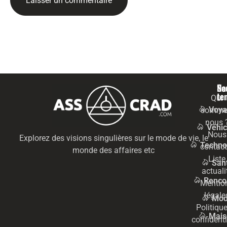
Na
Se
te
Qui
Voya
somme
nous 
Véhic
Nous
Explorez des visions singulières sur le mode de vie, le
Techno
contact
monde des affaires etc
Liste
San
actuali
Renco
Mentio
légale
Mo
Politiqu
Mais
confidenti