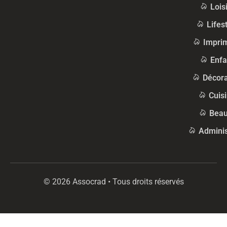
Lois
Lifes
Impri
Enfa
Décora
Cuis
Beau
Adminis
© 2026 Assocrad • Tous droits réservés