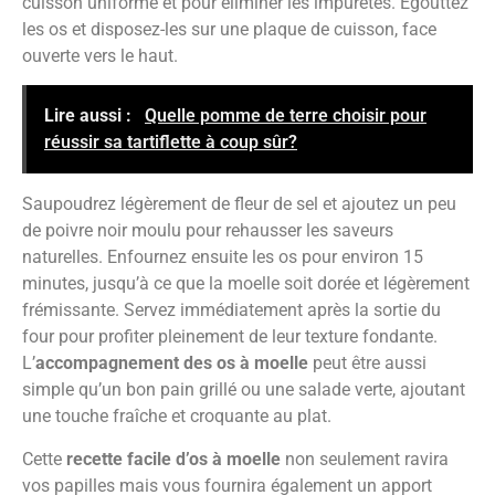
cuisson uniforme et pour éliminer les impuretés. Égouttez
les os et disposez-les sur une plaque de cuisson, face
ouverte vers le haut.
Lire aussi :
Quelle pomme de terre choisir pour
réussir sa tartiflette à coup sûr?
Saupoudrez légèrement de fleur de sel et ajoutez un peu
de poivre noir moulu pour rehausser les saveurs
naturelles. Enfournez ensuite les os pour environ 15
minutes, jusqu’à ce que la moelle soit dorée et légèrement
frémissante. Servez immédiatement après la sortie du
four pour profiter pleinement de leur texture fondante.
L’
accompagnement des os à moelle
peut être aussi
simple qu’un bon pain grillé ou une salade verte, ajoutant
une touche fraîche et croquante au plat.
Cette
recette facile d’os à moelle
non seulement ravira
vos papilles mais vous fournira également un apport