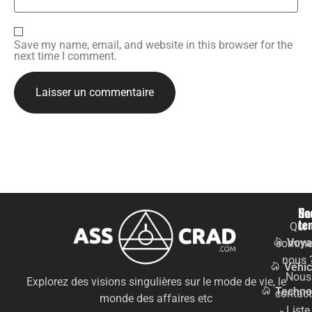
Save my name, email, and website in this browser for the
next time I comment.
Na
Se
te
Qui
Voya
somme
nous 
Véhic
Nous
Explorez des visions singulières sur le mode de vie, le
Techno
contact
monde des affaires etc
Liste