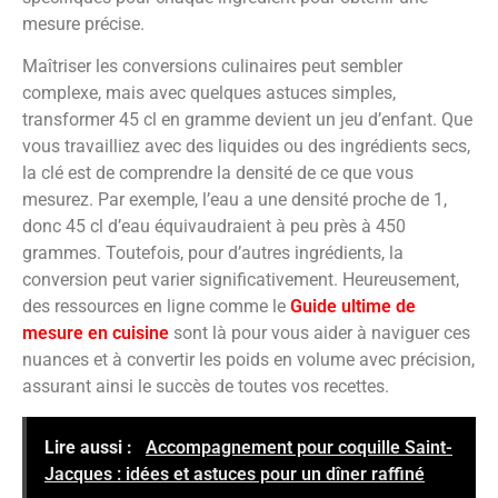
mesure précise.
Maîtriser les conversions culinaires peut sembler
complexe, mais avec quelques astuces simples,
transformer 45 cl en gramme devient un jeu d’enfant. Que
vous travailliez avec des liquides ou des ingrédients secs,
la clé est de comprendre la densité de ce que vous
mesurez. Par exemple, l’eau a une densité proche de 1,
donc 45 cl d’eau équivaudraient à peu près à 450
grammes. Toutefois, pour d’autres ingrédients, la
conversion peut varier significativement. Heureusement,
des ressources en ligne comme le
Guide ultime de
mesure en cuisine
sont là pour vous aider à naviguer ces
nuances et à convertir les poids en volume avec précision,
assurant ainsi le succès de toutes vos recettes.
Lire aussi :
Accompagnement pour coquille Saint-
Jacques : idées et astuces pour un dîner raffiné