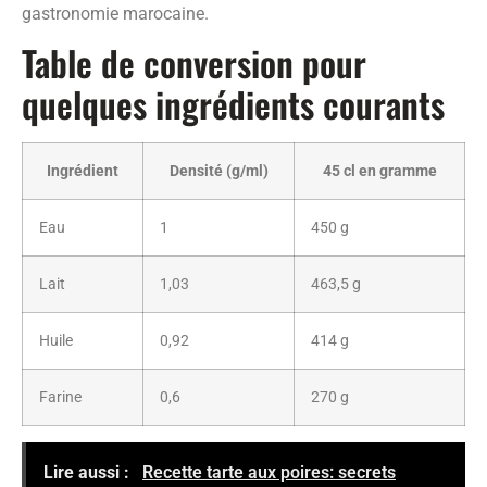
gastronomie marocaine.
Table de conversion pour
quelques ingrédients courants
Ingrédient
Densité (g/ml)
45 cl en gramme
Eau
1
450 g
Lait
1,03
463,5 g
Huile
0,92
414 g
Farine
0,6
270 g
Lire aussi :
Recette tarte aux poires: secrets