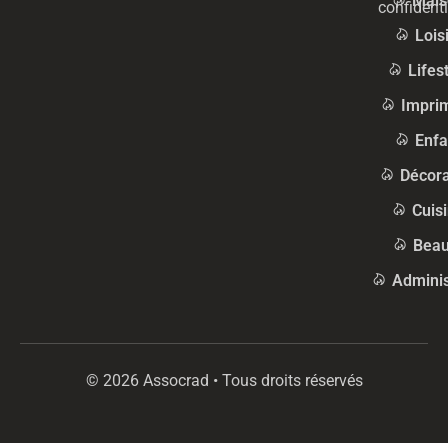
Mais
confidenti
Lois
Lifes
Impri
Enfa
Décora
Cuis
Beau
Adminis
© 2026 Assocrad • Tous droits réservés