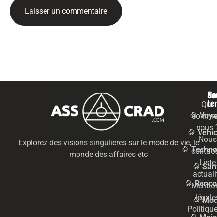
Na
Se
te
Qui
Voya
somme
nous 
Véhic
Nous
Explorez des visions singulières sur le mode de vie, le
Techno
contact
monde des affaires etc
Liste
San
actuali
Renco
Mentio
légale
Mo
Politiqu