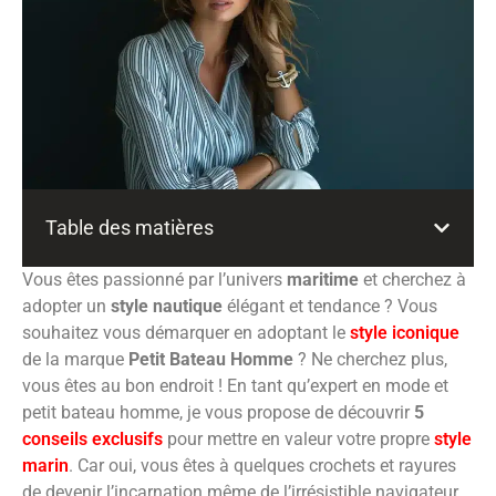
Table des matières
Vous êtes passionné par l’univers
maritime
et cherchez à
adopter un
style nautique
élégant et tendance ? Vous
souhaitez vous démarquer en adoptant le
style iconique
de la marque
Petit Bateau Homme
? Ne cherchez plus,
vous êtes au bon endroit ! En tant qu’expert en mode et
petit bateau homme, je vous propose de découvrir
5
conseils exclusifs
pour mettre en valeur votre propre
style
marin
. Car oui, vous êtes à quelques crochets et rayures
de devenir l’incarnation même de l’irrésistible navigateur