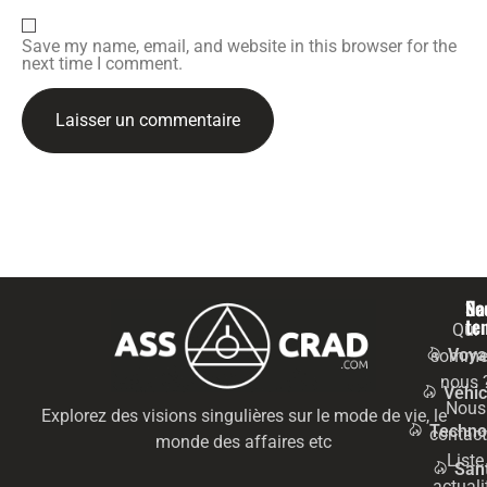
Save my name, email, and website in this browser for the
next time I comment.
Na
Se
te
Qui
Voya
somme
nous 
Véhic
Nous
Explorez des visions singulières sur le mode de vie, le
Techno
contact
monde des affaires etc
Liste
San
actuali