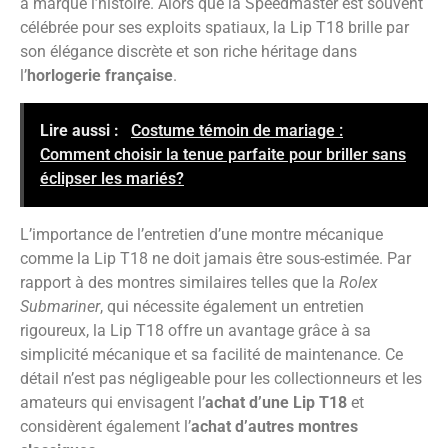
a marqué l’histoire. Alors que la Speedmaster est souvent
célébrée pour ses exploits spatiaux, la Lip T18 brille par
son élégance discrète et son riche héritage dans
l’
horlogerie française
.
Lire aussi :
Costume témoin de mariage :
Comment choisir la tenue parfaite pour briller sans
éclipser les mariés?
L’importance de l’entretien d’une montre mécanique
comme la Lip T18 ne doit jamais être sous-estimée. Par
rapport à des montres similaires telles que la
Rolex
Submariner
, qui nécessite également un entretien
rigoureux, la Lip T18 offre un avantage grâce à sa
simplicité mécanique et sa facilité de maintenance. Ce
détail n’est pas négligeable pour les collectionneurs et les
amateurs qui envisagent l’
achat d’une Lip T18
et
considèrent également l’
achat d’autres montres