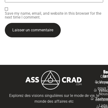
Save my name, email, and website in this browser for the
next time I comment.
Na
Se
te
Qui
Voya
somme
nous 
Véhic
Nous
Explorez des visions singulières sur le mode de vie, le
Techno
contact
monde des affaires etc
Liste
San