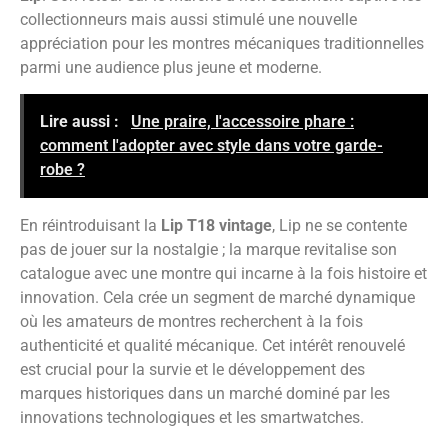
collectionneurs mais aussi stimulé une nouvelle
appréciation pour les montres mécaniques traditionnelles
parmi une audience plus jeune et moderne.
Lire aussi :
Une praire, l'accessoire phare :
comment l'adopter avec style dans votre garde-
robe ?
En réintroduisant la
Lip T18 vintage
, Lip ne se contente
pas de jouer sur la nostalgie ; la marque revitalise son
catalogue avec une montre qui incarne à la fois histoire et
innovation. Cela crée un segment de marché dynamique
où les amateurs de montres recherchent à la fois
authenticité et qualité mécanique. Cet intérêt renouvelé
est crucial pour la survie et le développement des
marques historiques dans un marché dominé par les
innovations technologiques et les smartwatches.