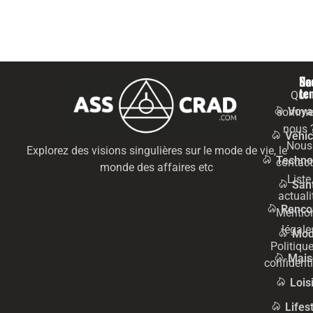
Na
Se
te
Qui
Voya
somme
nous 
Véhic
Nous
Explorez des visions singulières sur le mode de vie, le
Techno
contact
monde des affaires etc
Liste
San
actuali
Renco
Mentio
légale
Mo
Politiqu
Mais
confidenti
Lois
Lifes