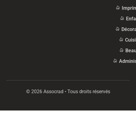
Impri
Enfa
Décora
Cuis
Beau
Adminis
© 2026 Assocrad • Tous droits réservés