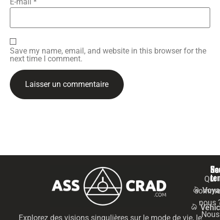
E-mail
*
Save my name, email, and website in this browser for the
next time I comment.
Na
Se
te
Qui
Voya
somme
nous 
Véhic
Nous
Explorez des visions singulières sur le mode de vie, le