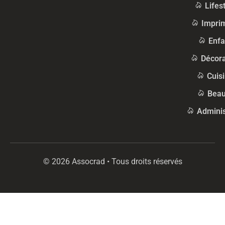
Lifes
Impri
Enfa
Décora
Cuis
Beau
Adminis
© 2026 Assocrad • Tous droits réservés