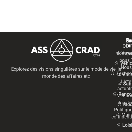
Na
Se
te
Qui
Voya
somme
nous 
Véhic
Nous
Explorez des visions singulières sur le mode de vie, le
Techno
contact
monde des affaires etc
Liste
San
actuali
Renco
Mentio
légale
Mo
Politiqu
Mais
confidenti
Lois