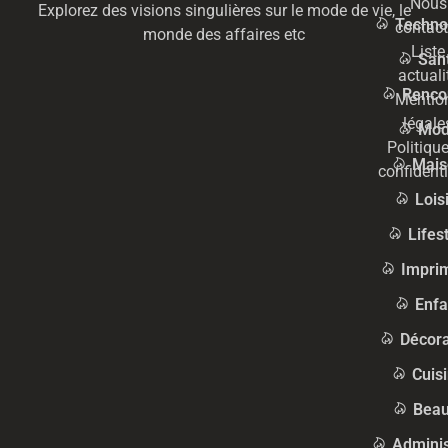
Nous
Explorez des visions singulières sur le mode de vie, le
Techno
contact
monde des affaires etc
Liste
San
actuali
Renco
Mentio
légale
Mo
Politiqu
Mais
confidenti
Lois
Lifes
Impri
Enfa
Décora
Cuis
Beau
Adminis