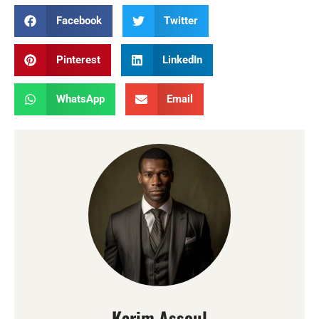
Facebook
Twitter
Pinterest
LinkedIn
WhatsApp
Email
Karim Assoul