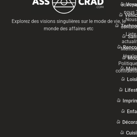
Voya
somme
nous 
Véhic
Nous
Explorez des visions singulières sur le mode de vie, le
Techno
contact
monde des affaires etc
Liste
San
actuali
Renco
Mentio
légale
Mo
Politiqu
Mais
confidenti
Lois
Lifes
Impri
Enfa
Décora
Cuis