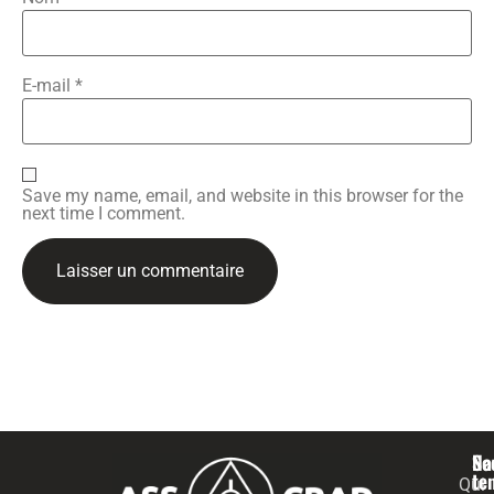
E-mail
*
Save my name, email, and website in this browser for the
next time I comment.
Na
Se
te
Qui