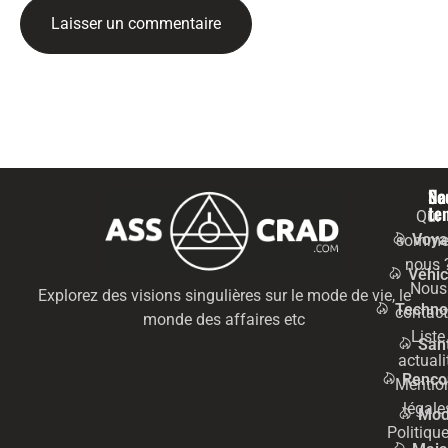
Na
Se
te
Qui
Voya
somme
nous 
Véhic
Nous
Explorez des visions singulières sur le mode de vie, le
Techno
contact
monde des affaires etc
Liste
San
actuali
Renco
Mentio
légale
Mo
Politiqu