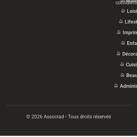
Mais
confidenti
Lois
Lifes
Impri
Enfa
Décora
Cuis
Beau
Adminis
© 2026 Assocrad • Tous droits réservés