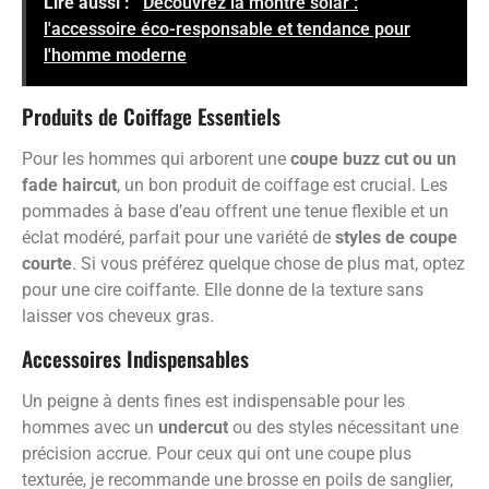
Lire aussi :
Découvrez la montre solar :
l'accessoire éco-responsable et tendance pour
l'homme moderne
Produits de Coiffage Essentiels
Pour les hommes qui arborent une
coupe buzz cut ou un
fade haircut
, un bon produit de coiffage est crucial. Les
pommades à base d’eau offrent une tenue flexible et un
éclat modéré, parfait pour une variété de
styles de coupe
courte
. Si vous préférez quelque chose de plus mat, optez
pour une cire coiffante. Elle donne de la texture sans
laisser vos cheveux gras.
Accessoires Indispensables
Un peigne à dents fines est indispensable pour les
hommes avec un
undercut
ou des styles nécessitant une
précision accrue. Pour ceux qui ont une coupe plus
texturée, je recommande une brosse en poils de sanglier,