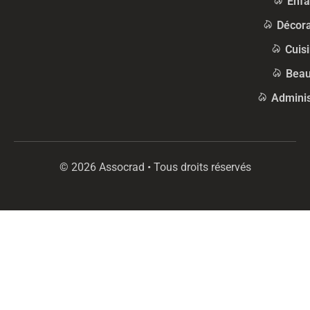
Enfa
Décora
Cuis
Beau
Adminis
© 2026 Assocrad • Tous droits réservés