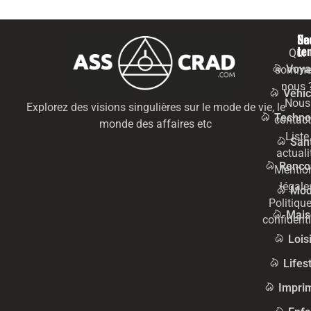
Na
Se
te
Qui
Voya
somme
nous 
Véhic
Nous
Explorez des visions singulières sur le mode de vie, le
Techno
contact
monde des affaires etc
Liste
San
actuali
Renco
Mentio
légale
Mo
Politiqu
Mais
confidenti
Lois
Lifes
Impri