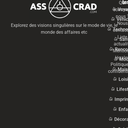
te
Qui
Voya
somme
nous 
Véhic
Nous
Explorez des visions singulières sur le mode de vie, le
Techno
contact
monde des affaires etc
Liste
San
actuali
Renco
Mentio
légale
Mo
Politiqu
Mais
confidenti
Lois
Lifes
Impri
Enfa
Décora