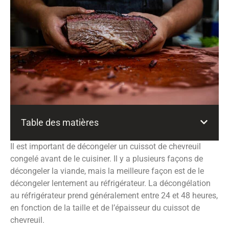
Table des matières
Il est important de décongeler un cuissot de chevreuil
congelé avant de le cuisiner. Il y a plusieurs façons de
décongeler la viande, mais la meilleure façon est de le
décongeler lentement au réfrigérateur. La décongélation
au réfrigérateur prend généralement entre 24 et 48 heures,
en fonction de la taille et de l’épaisseur du cuissot de
chevreuil.