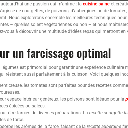
s aujourd’hui une passion qui m’anime : la
cuisine saine
et créati
l s’agisse de courgettes, de poivrons, d’aubergines ou de tomate
ritif. Nous explorerons ensemble les meilleures techniques pour 
tes – qu’elles soient végétariennes ou non – et nous maîtriseron
ez-vous à découvrir une multitude d’idées repas qui mettront en
ur un farcissage optimal
s légumes est primordial pour garantir une expérience culinair
ui résistent aussi parfaitement à la cuisson. Voici quelques inc
ment creuse, les tomates sont parfaites pour des recettes comme 
voureuses.
leur espace intérieur généreux, les poivrons sont idéaux pour la
p
arces épicées ou salées.
pour être farcies de diverses préparations. La
recette courgette fa
tés de farce.
bsorbe les arômes de la farce, faisant de la
recette aubergine far