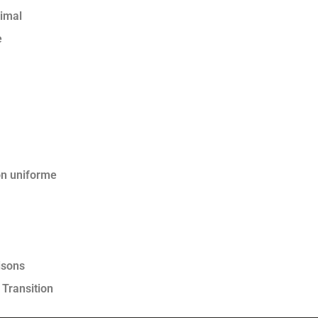
timal
e
on uniforme
isons
Transition