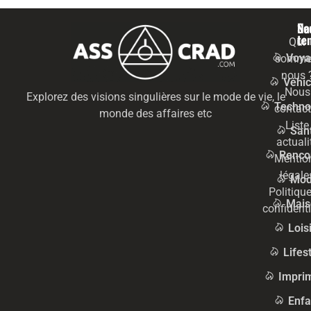
Na
Se
te
Qui
Voya
somme
nous 
Véhic
Nous
Explorez des visions singulières sur le mode de vie, le
Techno
contact
monde des affaires etc
Liste
San
actuali
Renco
Mentio
légale
Mo
Politiqu
Mais
confidenti
Lois
Lifes
Impri
Enfa