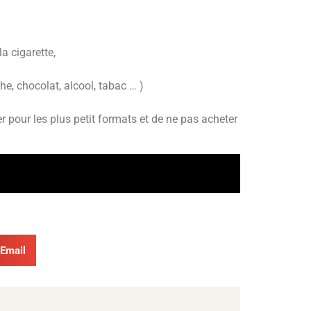
a cigarette,
he, chocolat, alcool, tabac … )
 pour les plus petit formats et de ne pas acheter
Email