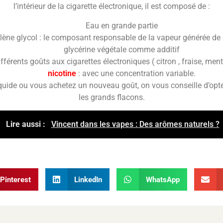
l’intérieur de la cigarette électronique, il est composé de :
Eau en grande partie
lène glycol : le composant responsable de la vapeur générée de l
glycérine végétale comme additif
férents goûts aux cigarettes électroniques ( citron , fraise, ment
nicotine
: avec une concentration variable.
uide ou vous achetez un nouveau goût, on vous conseille d’opter
les grands flacons.
Lire aussi :
Vincent dans les vapes : Des arômes naturels ?
Pinterest
LinkedIn
WhatsApp