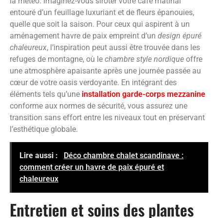
la météo. Imaginez-vous siroter votre café matinal
entouré d’un feuillage luxuriant et de fleurs épanouies,
quelle que soit la saison. Pour ceux qui aspirent à un
aménagement havre de paix empreint d’un
design épuré
chaleureux
, l’inspiration peut aussi être trouvée dans les
refuges de montagne, où le
chambre style nordique
offre
une atmosphère apaisante après une journée passée au
cœur de votre oasis verdoyante. En intégrant des
éléments tels qu’une
installation garde-corps mezzanine
conforme aux normes de sécurité, vous assurez une
transition sans effort entre les niveaux tout en préservant
l’esthétique globale.
Lire aussi :
Déco chambre chalet scandinave :
comment créer un havre de paix épuré et
chaleureux
Entretien et soins des plantes