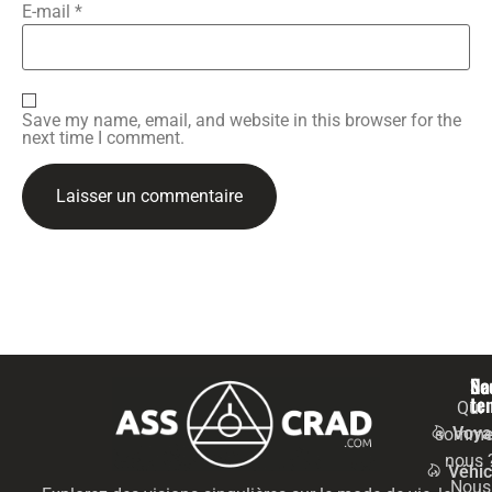
E-mail
*
Save my name, email, and website in this browser for the
next time I comment.
Na
Se
te
Qui
Voya
somme
nous 
Véhic
Nous