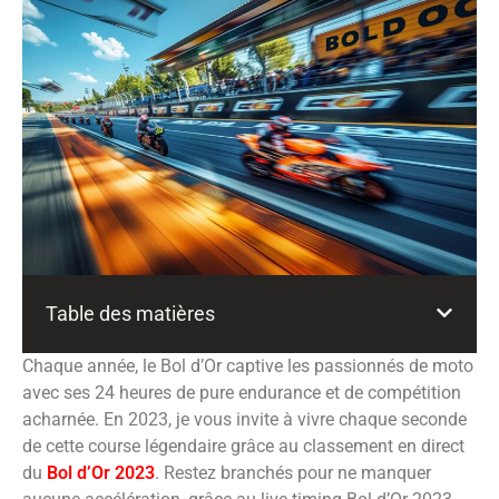
Table des matières
Chaque année,
le Bol d’Or captive les passionnés de moto
avec ses 24 heures de pure endurance et de compétition
acharnée. En 2023, je vous invite à vivre chaque seconde
de cette course légendaire grâce au classement en direct
du
Bol d’Or 2023
. Restez branchés pour ne manquer