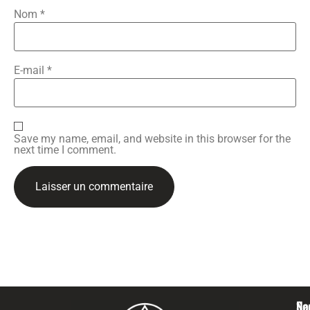
Nom
*
E-mail
*
Save my name, email, and website in this browser for the
next time I comment.
Na
Se