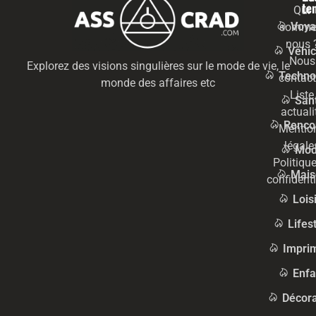
te
Qui
Voya
somme
nous 
Véhic
Nous
Explorez des visions singulières sur le mode de vie, le
Techno
contact
monde des affaires etc
Liste
San
actuali
Renco
Mentio
légale
Mo
Politiqu
Mais
confidenti
Lois
Lifes
Impri
Enfa
Décora