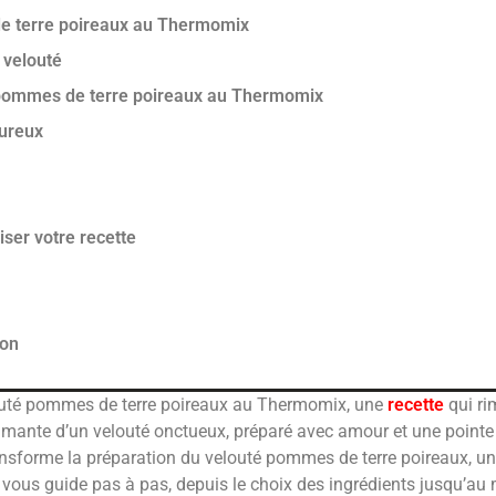
de terre poireaux au Thermomix
 velouté
é pommes de terre poireaux au Thermomix
oureux
ser votre recette
ion
louté pommes de terre poireaux au Thermomix, une
recette
qui ri
umante d’un velouté onctueux, préparé avec amour et une pointe de
nsforme la préparation du velouté pommes de terre poireaux, une
e vous guide pas à pas, depuis le choix des ingrédients jusqu’a