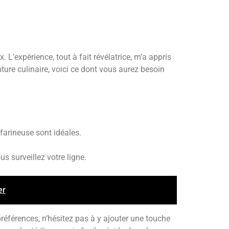
L’expérience, tout à fait révélatrice, m’a appris
ture culinaire, voici ce dont vous aurez besoin
farineuse sont idéales.
s surveillez votre ligne.
er
références, n’hésitez pas à y ajouter une touche