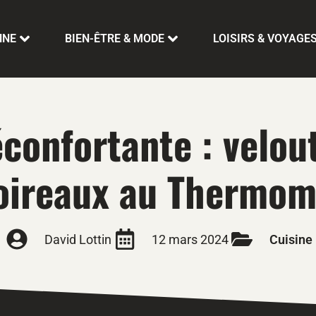
NNE
BIEN-ÊTRE & MODE
LOISIRS & VOYAGE
réconfortante : velo
oireaux au Thermom
David Lottin
12 mars 2024
Cuisine