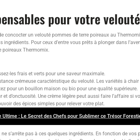
pensables pour votre velouté
 de concocter un velouté pommes de terre poireaux au Thermomix. 
s ingrédients. Pour ceux d’entre vous prêts à plonger dans l’aven
re poireaux Thermomix.
sez-les frais et verts pour une saveur maximale.
stance crémeuse caractéristique du velouté. Les variétés à chair 
Optez pour un bouillon maison ou bio pour une qualité supérieure.
t d’onctuosité. Une crème légère peut aussi faire l’affaire si vou
voir des épices simples pour relever votre plat.
 Ultime : Le Secret des Chefs pour Sublimer ce Trésor Foresti
ne s’arrête pas à ces quelques ingrédients. En fonction de vos p