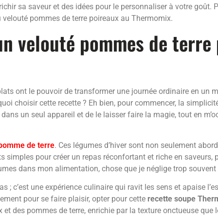
chir sa saveur et des idées pour le personnaliser à votre goût. P
 du velouté pommes de terre poireaux au Thermomix.
un velouté pommes de terre 
ats ont le pouvoir de transformer une journée ordinaire en un m
quoi choisir cette recette ? Eh bien, pour commencer, la simplic
ts dans un seul appareil et de le laisser faire la magie, tout en 
pomme de terre
. Ces légumes d’hiver sont non seulement abor
 simples pour créer un repas réconfortant et riche en saveurs, parf
égumes dans mon alimentation, chose que je néglige trop souvent 
s ; c’est une expérience culinaire qui ravit les sens et apaise l’
ment pour se faire plaisir, opter pour cette
recette soupe The
t des pommes de terre, enrichie par la texture onctueuse que l