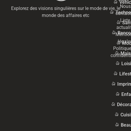
Véhic
Nous
Explorez des visions singulières sur le mode de vie, le
Techno
contact
monde des affaires etc
Liste
San
actuali
Renco
Mentio
légale
Mo
Politiqu
Mais
confidenti
Lois
Lifes
Impri
Enfa
Décora
Cuis
Beau