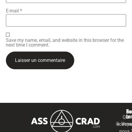
E-mail
*
Save my name, email, and website in this browser for the
next time I comment.
Na
Se
te
Qui
Voya
somme
nous 