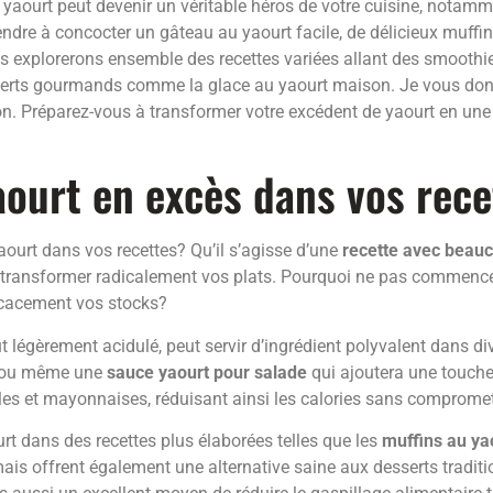
, le yaourt peut devenir un véritable héros de votre cuisine, not
prendre à concocter un gâteau au yaourt facile, de délicieux mu
ous explorerons ensemble des recettes variées allant des smoot
esserts gourmands comme la glace au yaourt maison. Je vous don
on. Préparez-vous à transformer votre excédent de yaourt en une 
yaourt en excès dans vos rece
yaourt dans vos recettes? Qu’il s’agisse d’une
recette avec beau
peut transformer radicalement vos plats. Pourquoi ne pas commenc
fficacement vos stocks?
t légèrement acidulé, peut servir d’ingrédient polyvalent dans d
s ou même une
sauce yaourt pour salade
qui ajoutera une touche
iles et mayonnaises, réduisant ainsi les calories sans compromet
urt dans des recettes plus élaborées telles que les
muffins au ya
ais offrent également une alternative saine aux desserts traditio