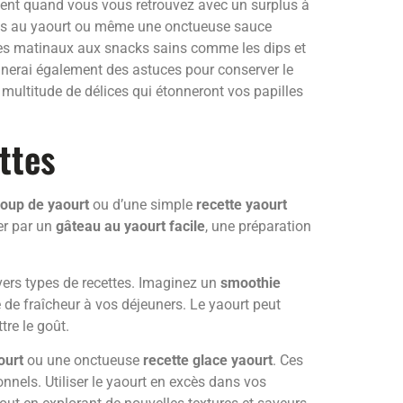
amment quand vous vous retrouvez avec un surplus à
ffins au yaourt ou même une onctueuse sauce
hies matinaux aux snacks sains comme les dips et
nerai également des astuces pour conserver le
multitude de délices qui étonneront vos papilles
ttes
coup de yaourt
ou d’une simple
recette yaourt
er par un
gâteau au yaourt facile
, une préparation
ivers types de recettes. Imaginez un
smoothie
 de fraîcheur à vos déjeuners. Le yaourt peut
tre le goût.
ourt
ou une onctueuse
recette glace yaourt
. Ces
nnels. Utiliser le yaourt en excès dans vos