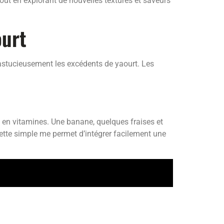
tout en explorant de nouvelles textures et saveurs
ourt
astucieusement les excédents de yaourt. Les
 en vitamines. Une banane, quelques fraises et
ecette simple me permet d’intégrer facilement une