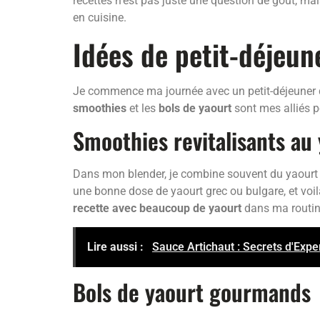
recettes n’est pas juste une question de goût, ma
en cuisine.
Idées de petit-déjeun
Je commence ma journée avec un petit-déjeuner q
smoothies
et les
bols de yaourt
sont mes alliés 
Smoothies revitalisants au
Dans mon blender, je combine souvent du yaourt 
une bonne dose de yaourt grec ou bulgare, et voilà
recette avec beaucoup de yaourt
dans ma routin
Lire aussi :
Sauce Artichaut : Secrets d'Expe
Bols de yaourt gourmands