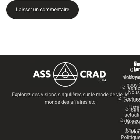
Na
Se
te
Qui
Voya
somme
nous 
Véhic
Nous
Explorez des visions singulières sur le mode de vie, le
Techno
contact
monde des affaires etc
Liste
San
actuali
Renco
Mentio
légale
Mo
Politiqu