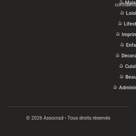
Mais
confidenti
Lois
Lifes
Impri
Enfa
Décora
Cuis
Beau
Adminis
© 2026 Assocrad • Tous droits réservés