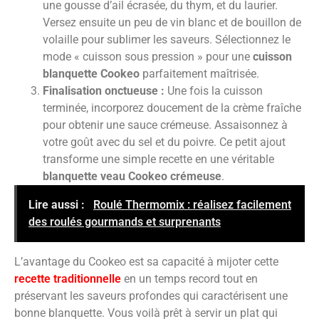
une gousse d’ail écrasée, du thym, et du laurier.
Versez ensuite un peu de vin blanc et de bouillon de
volaille pour sublimer les saveurs. Sélectionnez le
mode « cuisson sous pression » pour une
cuisson
blanquette Cookeo
parfaitement maîtrisée.
Finalisation onctueuse :
Une fois la cuisson
terminée, incorporez doucement de la crème fraîche
pour obtenir une sauce crémeuse. Assaisonnez à
votre goût avec du sel et du poivre. Ce petit ajout
transforme une simple recette en une véritable
blanquette veau Cookeo crémeuse
.
Lire aussi :
Roulé Thermomix : réalisez facilement
des roulés gourmands et surprenants
L’avantage du Cookeo est sa capacité à mijoter cette
recette traditionnelle
en un temps record tout en
préservant les saveurs profondes qui caractérisent une
bonne blanquette. Vous voilà prêt à servir un plat qui