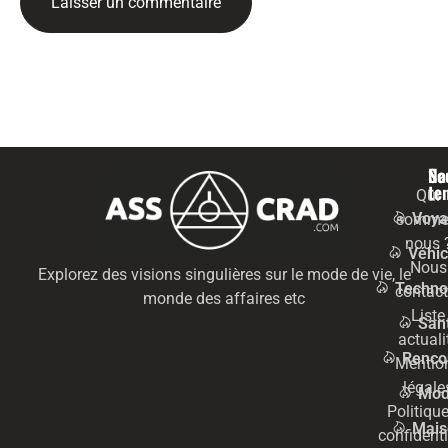
Na
Se
te
Qui
Voya
somme
nous 
Véhic
Nous
Explorez des visions singulières sur le mode de vie, le
Techno
contact
monde des affaires etc
Liste
San
actuali
Renco
Mentio
légale
Mo
Politiqu
Mais
confidenti