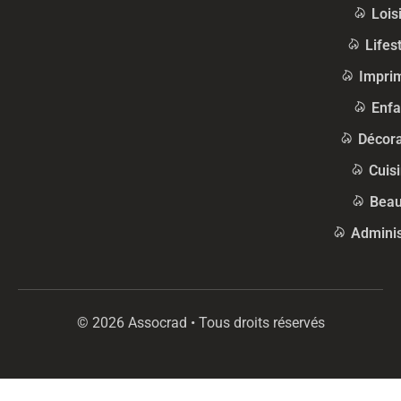
Lois
Lifes
Impri
Enfa
Décora
Cuis
Beau
Adminis
© 2026 Assocrad • Tous droits réservés