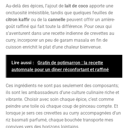
Au-delà des épices, l’ajout de
lait de coco
apporte une
onctuosité irrésistible, tandis que quelques feuilles de
citron kaffir
ou de la
cannelle
peuvent offrir un arrière-
goût raffiné qui fait toute la différence. Pour ceux qui
s’aventurent dans une recette indienne de crevettes au
curry, incorporer un peu de garam masala en fin de
cuisson enrichit le plat d’une chaleur bienvenue.
Lire aussi :
Gratin de potimarron : la recette
automnale pour un dîner réconfortant et raffiné
Ces ingrédients ne sont pas seulement des composants;
ils sont les ambassadeurs d’une culture culinaire riche et
vibrante. Choisir avec soin chaque épice, c’est comme
peindre une toile où chaque coup de pinceau compte. Et
lorsque je sers ces crevettes au curry accompagnées d’un
riz basmati parfumé, chaque bouchée transporte mes
convives vers des horizons lointains.