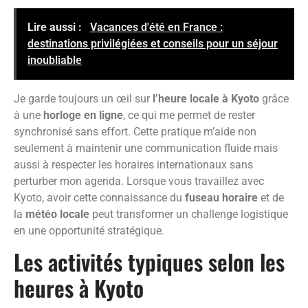
Lire aussi :
Vacances d'été en France :
destinations privilégiées et conseils pour un séjour
inoubliable
Je garde toujours un œil sur
l’heure locale à Kyoto
grâce
à une
horloge en ligne
, ce qui me permet de rester
synchronisé sans effort. Cette pratique m’aide non
seulement à maintenir une communication fluide mais
aussi à respecter les horaires internationaux sans
perturber mon agenda. Lorsque vous travaillez avec
Kyoto, avoir cette connaissance du
fuseau horaire
et de
la
météo locale
peut transformer un challenge logistique
en une opportunité stratégique.
Les activités typiques selon les
heures à Kyoto