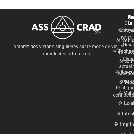
Na
Se
te
Qui
Voya
somme
nous 
Véhic
Nous
Explorez des visions singulières sur le mode de vie, le
Techno
contact
monde des affaires etc
Liste
San
actuali
Renco
Mentio
légale
Mo
Politiqu
Mais
confidenti
Lois
Lifes
Impri