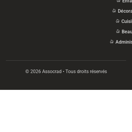
Enfa
Décora
Cuis
Beau
Adminis
© 2026 Assocrad • Tous droits réservés