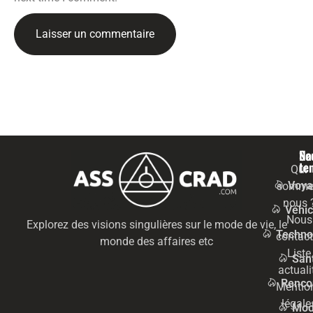
Na
Se
te
Qui
Voya
somme
nous 
Véhic
Nous
Explorez des visions singulières sur le mode de vie, le
Techno
contact
monde des affaires etc
Liste
San
actuali
Renco
Mentio
légale
Mo