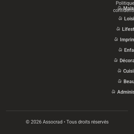
Politiqu
Mais
confidenti
Lois
Lifes
Impri
Enfa
Décora
Cuis
Beau
Adminis
© 2026 Assocrad • Tous droits réservés