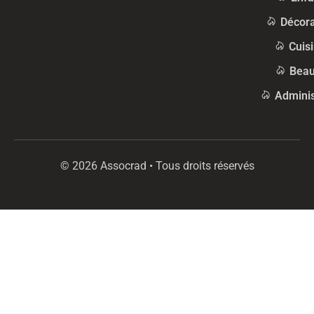
Décora
Cuis
Beau
Adminis
© 2026 Assocrad • Tous droits réservés