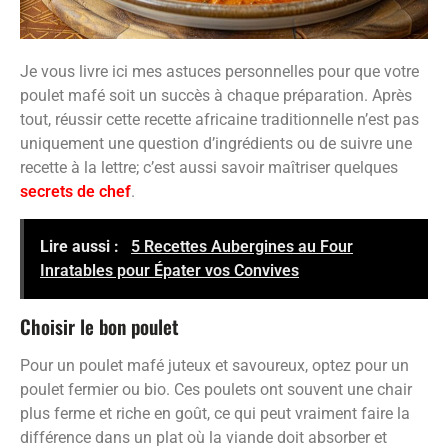
Je vous livre ici mes astuces personnelles pour que votre
poulet mafé soit un succès à chaque préparation. Après
tout, réussir cette recette africaine traditionnelle n’est pas
uniquement une question d’ingrédients ou de suivre une
recette à la lettre; c’est aussi savoir maîtriser quelques
secrets de chef
.
Lire aussi :
5 Recettes Aubergines au Four
Inratables pour Épater vos Convives
Choisir le bon poulet
Pour un poulet mafé juteux et savoureux, optez pour un
poulet fermier ou bio. Ces poulets ont souvent une chair
plus ferme et riche en goût, ce qui peut vraiment faire la
différence dans un plat où la viande doit absorber et