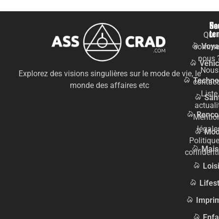
Na
Se
te
Qui
Voya
somme
nous 
Véhic
Nous
Explorez des visions singulières sur le mode de vie, le
Techno
contact
monde des affaires etc
Liste
San
actuali
Renco
Mentio
légale
Mo
Politiqu
Mais
confidenti
Lois
Lifes
Impri
Enfa