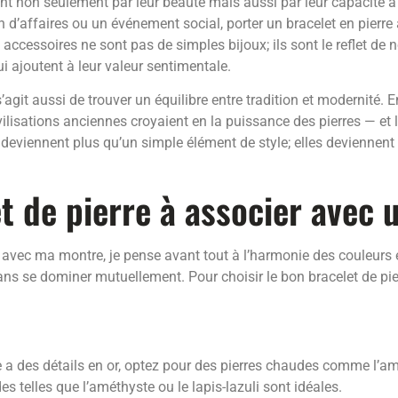
nt non seulement par leur beauté mais aussi par leur capacité 
on d’affaires ou un événement social, porter un bracelet en pierr
accessoires ne sont pas de simples bijoux; ils sont le reflet de n
ui ajoutent à leur valeur sentimentale.
’agit aussi de trouver un équilibre entre tradition et modernité
ivilisations anciennes croyaient en la puissance des pierres — et
es deviennent plus qu’un simple élément de style; elles devienne
et de pierre à associer avec
 avec ma montre, je pense avant tout à l’harmonie des couleurs et
s se dominer mutuellement. Pour choisir le bon bracelet de pierre
 a des détails en or, optez pour des pierres chaudes comme l’am
des telles que l’améthyste ou le lapis-lazuli sont idéales.