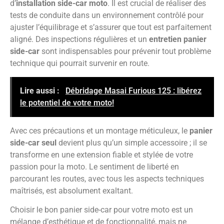
d’
installation side-car moto
. Il est crucial de réaliser des
tests de conduite dans un environnement contrôlé pour
ajuster l’équilibrage et s’assurer que tout est parfaitement
aligné. Des inspections régulières et un
entretien panier
side-car
sont indispensables pour prévenir tout problème
technique qui pourrait survenir en route.
Lire aussi :
Débridage Masai Furious 125 : libérez
le potentiel de votre moto!
Avec ces précautions et un montage méticuleux, le
panier
side-car seul
devient plus qu’un simple accessoire ; il se
transforme en une extension fiable et stylée de votre
passion pour la moto. Le sentiment de liberté en
parcourant les routes, avec tous les aspects techniques
maîtrisés, est absolument exaltant.
Choisir le bon panier side-car pour votre moto est un
mélange d’esthétique et de fonctionnalité, mais ne