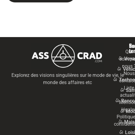
Na
Se
te
Qui
Voya
somme
nous 
Véhic
Nous
Explorez des visions singulières sur le mode de vie, le
Techno
contact
monde des affaires etc
Liste
San
actuali
Renco
Mentio
légale
Mo
Politiqu
Mais
confidenti
Lois