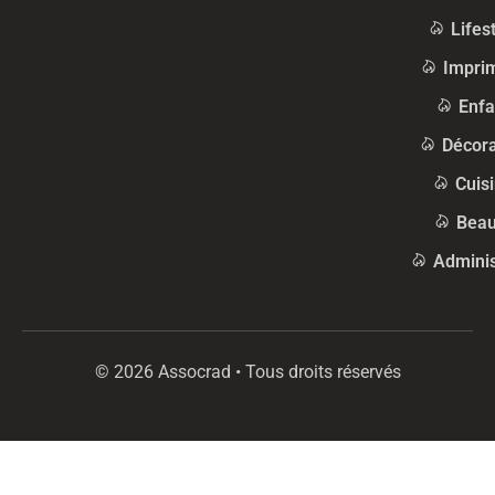
Lifes
Impri
Enfa
Décora
Cuis
Beau
Adminis
© 2026 Assocrad • Tous droits réservés