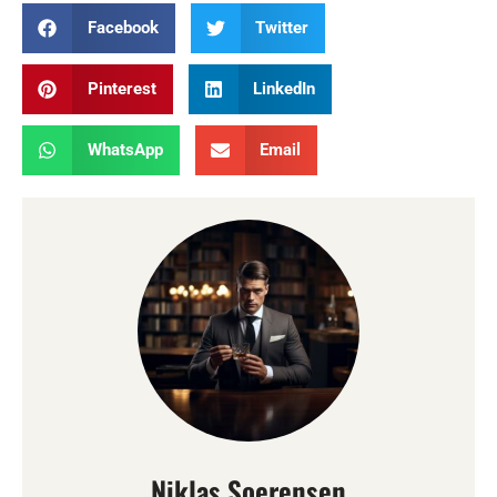
Facebook
Twitter
Pinterest
LinkedIn
WhatsApp
Email
Niklas Soerensen