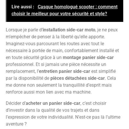
Lire aussi :
Casque homologué scooter : comment
choisir le meilleur pour votre sécurité et style?
Lorsque je parle d’
installation side-car moto
, je ne peux
m’empêcher de penser à la liberté qu’elle apporte.
Imaginez-vous parcourant les routes avec tout le
nécessaire à portée de main, confortablement installé et
en toute sécurité grâce à un
montage panier side-car
professionnel. Et si jamais une pièce nécessite un
remplacement, l’
entretien panier side-car
est simplifié
par la disponibilité de
pièces détachées side-car
. Cela
me donne non seulement la tranquillité d’esprit mais
renforce aussi mon lien avec ma machine.
Décider d’
acheter un panier side-car
, c’est choisir
d’investir dans la qualité de vos trajets et dans
l’expression de votre individualité. N’est-ce pas là l’ultime
aventure ?