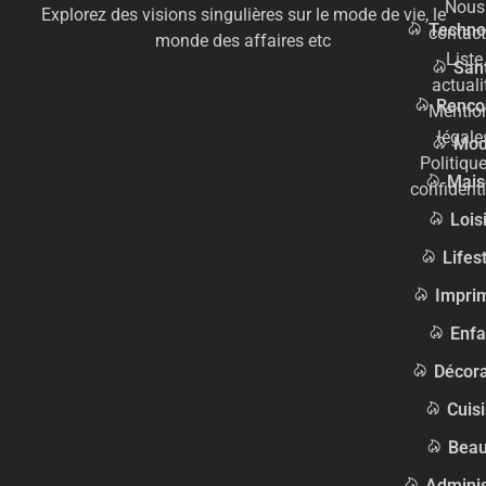
Nous
Explorez des visions singulières sur le mode de vie, le
Techno
contact
monde des affaires etc
Liste
San
actuali
Renco
Mentio
légale
Mo
Politiqu
Mais
confidenti
Lois
Lifes
Impri
Enfa
Décora
Cuis
Beau
Adminis