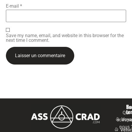
E-mail
*
Save my name, email, and website in this browser for the
next time I comment.
Na
Se
te
Qui
Voya
somme
nous 
Véhic