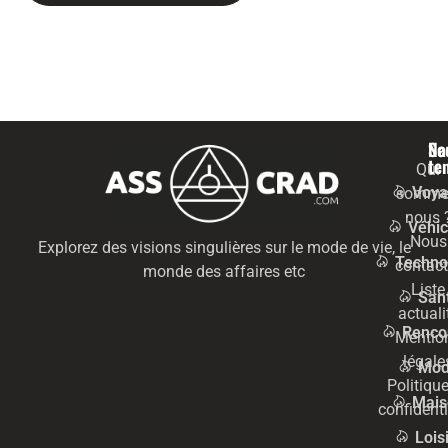
Na
Se
te
Qui
Voya
somme
nous 
Véhic
Nous
Explorez des visions singulières sur le mode de vie, le
Techno
contact
monde des affaires etc
Liste
San
actuali
Renco
Mentio
légale
Mo
Politiqu
Mais
confidenti
Lois