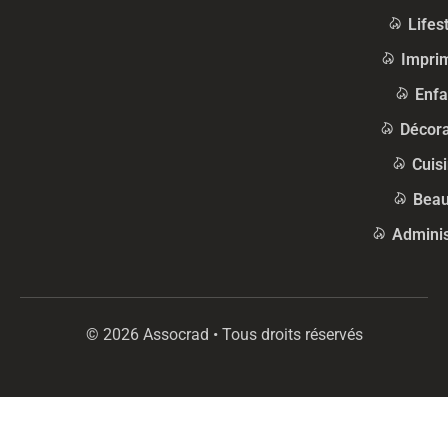
Lifes
Impri
Enfa
Décora
Cuis
Beau
Adminis
© 2026 Assocrad • Tous droits réservés