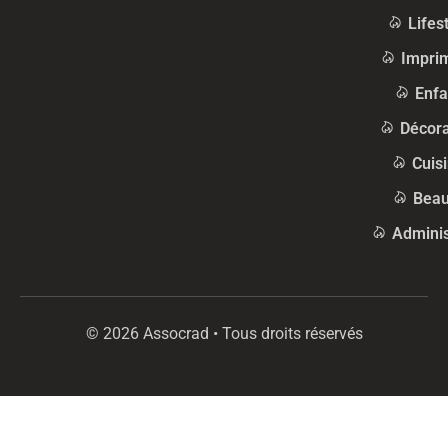
Lifes
Impri
Enfa
Décora
Cuis
Beau
Adminis
© 2026 Assocrad • Tous droits réservés