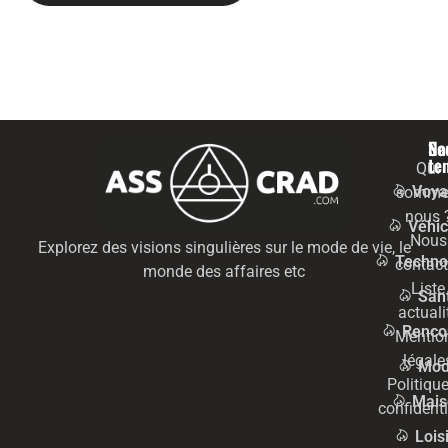
Na
Se
te
Qui
Voya
somme
nous 
Véhic
Nous
Explorez des visions singulières sur le mode de vie, le
Techno
contact
monde des affaires etc
Liste
San
actuali
Renco
Mentio
légale
Mo
Politiqu
Mais
confidenti
Lois