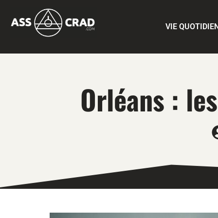
VIE QUOTIDIE
Orléans : le