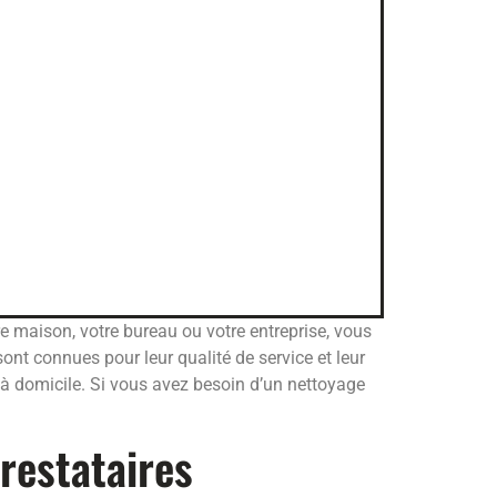
e maison, votre bureau ou votre entreprise, vous
ont connues pour leur qualité de service et leur
à domicile. Si vous avez besoin d’un nettoyage
restataires