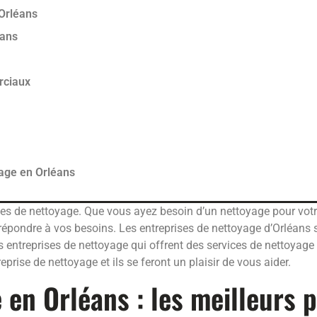
 Orléans
éans
rciaux
yage en Orléans
ces de nettoyage. Que vous ayez besoin d’un nettoyage pour votr
répondre à vos besoins. Les entreprises de nettoyage d’Orléans s
entreprises de nettoyage qui offrent des services de nettoyage 
prise de nettoyage et ils se feront un plaisir de vous aider.
 en Orléans : les meilleurs p