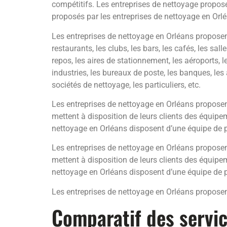
compétitifs. Les entreprises de nettoyage proposen
proposés par les entreprises de nettoyage en Orl
Les entreprises de nettoyage en Orléans proposen
restaurants, les clubs, les bars, les cafés, les sall
repos, les aires de stationnement, les aéroports, le
industries, les bureaux de poste, les banques, les
sociétés de nettoyage, les particuliers, etc.
Les entreprises de nettoyage en Orléans proposen
mettent à disposition de leurs clients des équipe
nettoyage en Orléans disposent d’une équipe de p
Les entreprises de nettoyage en Orléans proposen
mettent à disposition de leurs clients des équipe
nettoyage en Orléans disposent d’une équipe de p
Les entreprises de nettoyage en Orléans proposen
Comparatif des servi