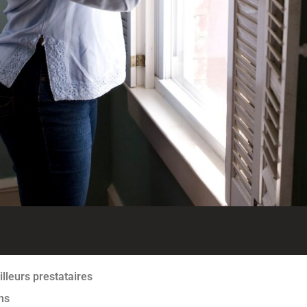
lleurs prestataires
ns