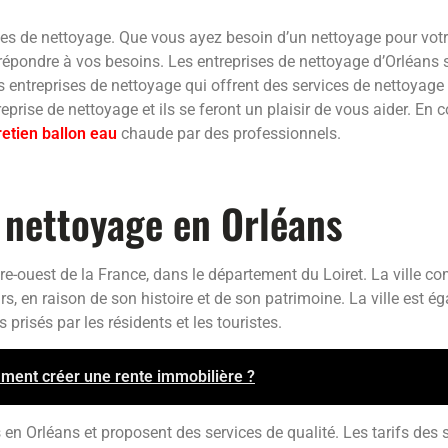
ces de nettoyage. Que vous ayez besoin d’un nettoyage pour votr
répondre à vos besoins. Les entreprises de nettoyage d’Orléans s
entreprises de nettoyage qui offrent des services de nettoyage 
reprise de nettoyage et ils se feront un plaisir de vous aider. 
retien ballon eau
chaude par des professionnels.
e nettoyage en Orléans
ntre-ouest de la France, dans le département du Loiret. La ville 
seurs, en raison de son histoire et de son patrimoine. La ville es
 prisés par les résidents et les touristes.
ment créer une rente immobilière ?
 en Orléans et proposent des services de qualité. Les tarifs des