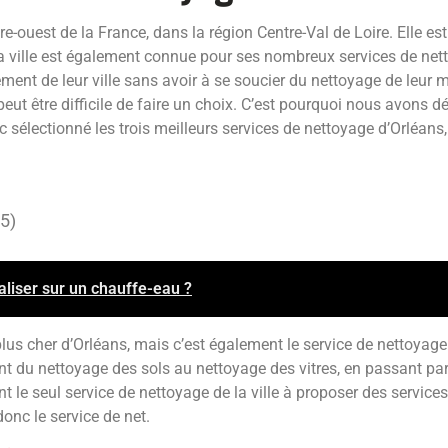
tre-ouest de la France, dans la région Centre-Val de Loire. Elle e
ville est également connue pour ses nombreux services de nettoy
nement de leur ville sans avoir à se soucier du nettoyage de leur 
eut être difficile de faire un choix. C’est pourquoi nous avons 
sélectionné les trois meilleurs services de nettoyage d’Orléans, e
/5)
aliser sur un chauffe-eau ?
plus cher d’Orléans, mais c’est également le service de nettoyage
nt du nettoyage des sols au nettoyage des vitres, en passant pa
le seul service de nettoyage de la ville à proposer des service
onc le service de net.