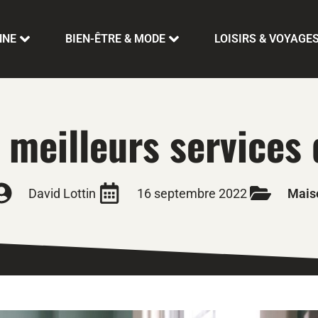
NNE
BIEN-ÊTRE & MODE
LOISIRS & VOYAGE
s meilleurs services
David Lottin
16 septembre 2022
Mais