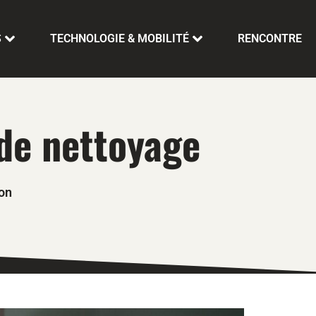
S
TECHNOLOGIE & MOBILITÉ
RENCONTRE
 de nettoyage
on