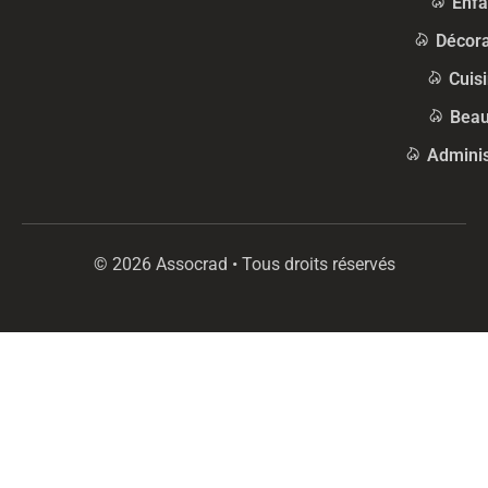
Enfa
Décora
Cuis
Beau
Adminis
© 2026 Assocrad • Tous droits réservés