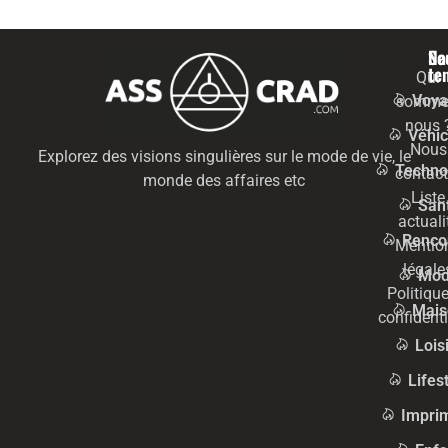
Na
Se
te
Qui
Voya
somme
nous 
Véhic
Nous
Explorez des visions singulières sur le mode de vie, le
Techno
contact
monde des affaires etc
Liste
San
actuali
Renco
Mentio
légale
Mo
Politiqu
Mais
confidenti
Lois
Lifes
Impri