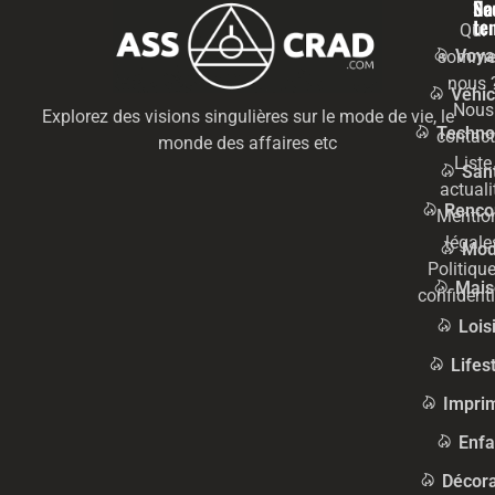
Na
Se
te
Qui
Voya
somme
nous 
Véhic
Nous
Explorez des visions singulières sur le mode de vie, le
Techno
contact
monde des affaires etc
Liste
San
actuali
Renco
Mentio
légale
Mo
Politiqu
Mais
confidenti
Lois
Lifes
Impri
Enfa
Décora