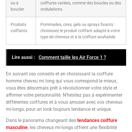
ou à
coiffures variées, comme des boucles ou des
boucler
ondulations.
Produits
Pommades, cires, gels ou sprays fixants :
coiffants
choisissez le produit coiffant adapté à votre
type de cheveux et à la coiffure souhaitée.
Lire aussi :
Comment taille les Air Force 1 ?
En suivant ces conseils et en choisissant la coiffure
homme cheveu mi long qui vous correspond le mieux,
vous êtes désormais prêt à révolutionner votre style et
affirmer votre personnalité. N’hésitez pas à expérimenter
différentes coiffures et à vous amuser avec vos cheveux
mi-longs, pour un look toujours tendance et unique.
Dans le panorama changeant des
tendances coiffure
masculine
, les cheveux mi-longs offrent une flexibilité