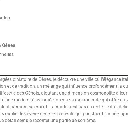
ation
 à Gênes
nnelles
rgées d’histoire de Gênes, je découvre une ville où l’élégance ita
on et de tradition, un mélange qui influence profondément la cu
festyle des Génois, ajoutant une dimension cosmopolite à leur q
et d’une modernité assumée, ou via sa gastronomie qui offre un v
existent harmonieusement. La mode n’est pas en reste : entre atel
s oublier les événements et festivals qui ponctuent l’année, ajout
ue détail semble raconter une partie de son âme.