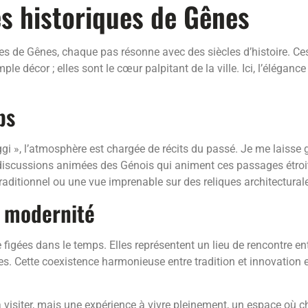
es historiques de Gênes
es de Gênes, chaque pas résonne avec des siècles d’histoire. Ce
e décor ; elles sont le cœur palpitant de la ville. Ici, l’éléganc
ps
i », l’atmosphère est chargée de récits du passé. Je me laisse gu
 discussions animées des Génois qui animent ces passages étroit
raditionnel ou une vue imprenable sur des reliques architectural
t modernité
e figées dans le temps. Elles représentent un lieu de rencontre en
. Cette coexistence harmonieuse entre tradition et innovation 
 visiter, mais une expérience à vivre pleinement, un espace où ch