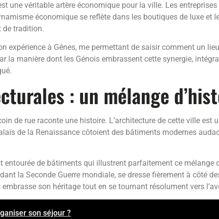
l est une véritable artère économique pour la ville. Les entreprises
ynamisme économique se reflète dans les boutiques de luxe et l
 de tradition.
t mon expérience à Gênes, me permettant de saisir comment un lieu 
ar la manière dont les Génois embrassent cette synergie, intégr
qué.
ecturales : un mélange d’his
 de rue raconte une histoire. L’architecture de cette ville est un 
palais de la Renaissance côtoient des bâtiments modernes audacie
est entourée de bâtiments qui illustrent parfaitement ce mélange
dant la Seconde Guerre mondiale, se dresse fièrement à côté des
 embrasse son héritage tout en se tournant résolument vers l’ave
ganiser son séjour ?