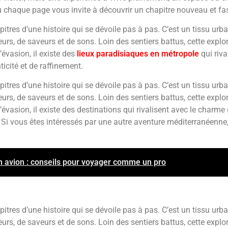
 où chaque page vous invite à découvrir un chapitre nouveau et fa
itres d’une histoire qui se dévoile pas à pas. C’est un tissu urb
rs, de saveurs et de sons. Loin des sentiers battus, cette explo
’évasion, il existe des
lieux paradisiaques en métropole
qui riva
icité et de raffinement.
itres d’une histoire qui se dévoile pas à pas. C’est un tissu urb
rs, de saveurs et de sons. Loin des sentiers battus, cette explo
 d’évasion, il existe des destinations qui rivalisent avec le char
. Si vous êtes intéressés par une autre aventure méditerranéenne
un avion : conseils pour voyager comme un pro
itres d’une histoire qui se dévoile pas à pas. C’est un tissu urb
rs, de saveurs et de sons. Loin des sentiers battus, cette explo