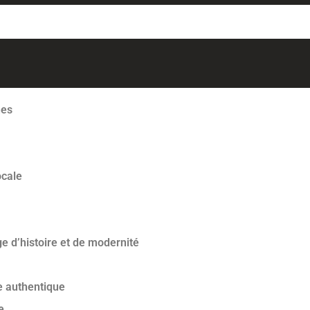
nes
ocale
e d’histoire et de modernité
e authentique
e