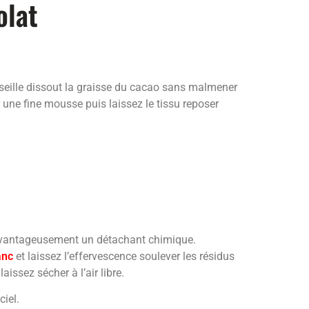
olat
arseille dissout la graisse du cacao sans malmener
 une fine mousse puis laissez le tissu reposer
t avantageusement un détachant chimique.
anc
et laissez l’effervescence soulever les résidus
ssez sécher à l’air libre.
ciel.