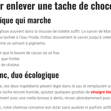
 enlever une tache de choc
ssique qui marche
 glisse souvent dans la trousse de toilette suffit. Le savon de M
e tachée à l’eau froide, frottez doucement le savon jusqu’à créer
omme un aimant à pigments.
er que le beurre de cacao ne se fixe.
que frotter.
e de chaleur.
anc, duo écologique
me, ces deux ingrédients pèsent léger dans le sac et remplacen
a tache encore humide, ajoutez quelques gouttes de
vinaigre bl
ment avec une vieille brosse à dents, rincez abondamment puis lai
ec, votre chemise conserve son éclat sans auréole ni parfum artifi