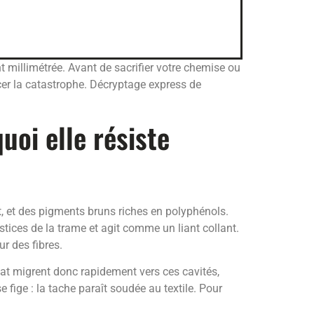
nt millimétrée. Avant de sacrifier votre chemise ou
cer la catastrophe. Décryptage express de
oi elle résiste
, et des pigments bruns riches en polyphénols.
erstices de la trame et agit comme un liant collant.
r des fibres.
lat migrent donc rapidement vers ces cavités,
e fige : la tache paraît soudée au textile. Pour