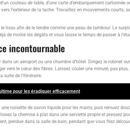
’un couteau de table, d’une carte d’embarquement cartonnée ou
ers l’extérieur de la tache. Travaillez en mouvements courts, san
us le tissu afin de le tendre comme une peau de tambour. Le surp
à de moitié les dégâts et vous laisse le temps de passer à l’éta
tuce incontournable
ner dans un aéroport ou une chambre d’hôtel. Dirigez le robinet su
ager vers le cœur des fibres. Laissez couler une minute, pas plus,
 suite de l’itinéraire.
ultime pour les éradiquer efficacement
tez une noisette de savon liquide pour les mains, puis remuez d
 glissez la chemise à plat dans une serviette propre et pressez po
nt, pendue dans la salle de bain, pendant que vous filez découvri