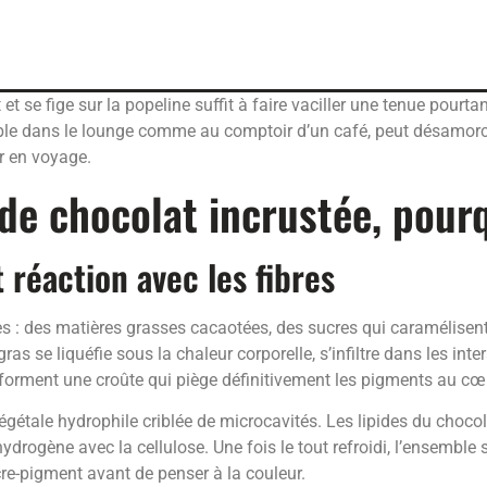
t se fige sur la popeline suffit à faire vaciller une tenue pourta
lisable dans le lounge comme au comptoir d’un café, peut désamor
r en voyage.
e chocolat incrustée, pourqu
 réaction avec les fibres
 : des matières grasses cacaotées, des sucres qui caramélisent
ras se liquéfie sous la chaleur corporelle, s’infiltre dans les int
s forment une croûte qui piège définitivement les pigments au cœu
gétale hydrophile criblée de microcavités. Les lipides du choco
ydrogène avec la cellulose. Une fois le tout refroidi, l’ensemble s
ucre-pigment avant de penser à la couleur.