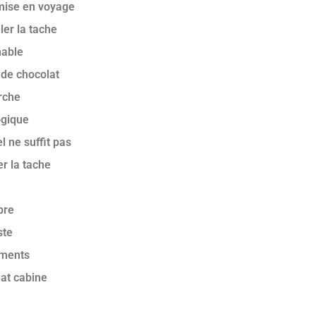
mise en voyage
ler la tache
nable
de chocolat
rche
ogique
 ne suffit pas
er la tache
bre
ste
ements
mat cabine