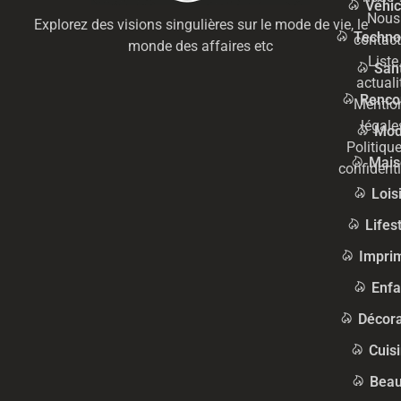
Véhic
Nous
Explorez des visions singulières sur le mode de vie, le
Techno
contact
monde des affaires etc
Liste
San
actuali
Renco
Mentio
légale
Mo
Politiqu
Mais
confidenti
Lois
Lifes
Impri
Enfa
Décora
Cuis
Beau