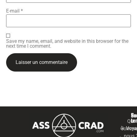
E-mail
*
Save my name, email, and website in this browser for the
next time I comment.
Na
Se
te
Qui
Voya
somme
nous 