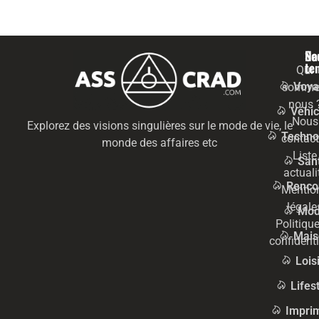
Na
Se
te
Qui
Voya
somme
nous 
Véhic
Nous
Explorez des visions singulières sur le mode de vie, le
Techno
contact
monde des affaires etc
Liste
San
actuali
Renco
Mentio
légale
Mo
Politiqu
Mais
confidenti
Lois
Lifes
Impri