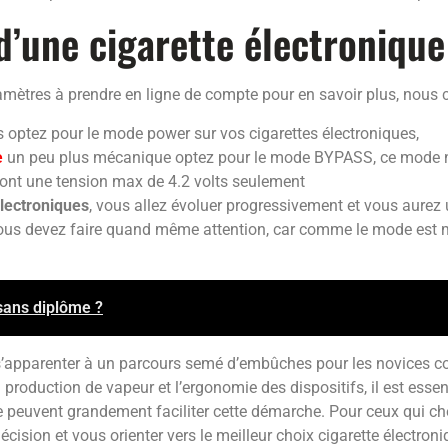
 d’une cigarette électronique
amètres à prendre en ligne de compte pour en savoir plus, nous ci
 optez pour le mode power sur vos cigarettes électroniques,
e
un peu plus mécanique optez pour le mode BYPASS, ce mode n
s ont une tension max de 4.2 volts seulement
électroniques
, vous allez évoluer progressivement et vous aurez 
vous devez faire quand même attention, car comme le mode est m
sans diplôme ?
t s’apparenter à un parcours semé d’embûches pour les novices c
a production de vapeur et l’ergonomie des dispositifs, il est essen
e peuvent grandement faciliter cette démarche. Pour ceux qui c
écision et vous orienter vers le meilleur choix cigarette électro