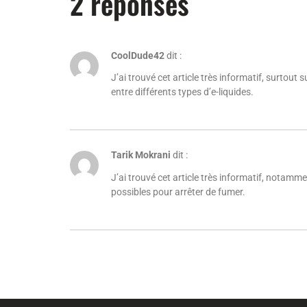
2 réponses
CoolDude42
dit :
J’ai trouvé cet article très informatif, surtout
entre différents types d’e-liquides.
Tarik Mokrani
dit :
J’ai trouvé cet article très informatif, notamm
possibles pour arrêter de fumer.