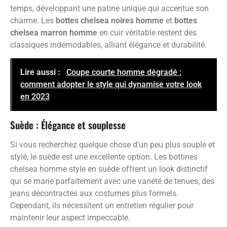
temps, développant une patine unique qui accentue son
charme. Les
bottes chelsea noires homme
et
bottes
chelsea marron homme
en cuir véritable restent des
classiques indémodables, alliant élégance et durabilité.
Lire aussi :
Coupe courte homme dégradé :
comment adopter le style qui dynamise votre look
en 2023
Suède : Élégance et souplesse
Si vous recherchez quelque chose d’un peu plus souple et
stylé, le suède est une excellente option. Les bottines
chelsea homme style en suède offrent un look distinctif
qui se marie parfaitement avec une variété de tenues, des
jeans décontractés aux costumes plus formels.
Cependant, ils nécessitent un entretien régulier pour
maintenir leur aspect impeccable.