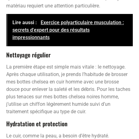
matériau requiert une attention particulière.
Lire aussi :
Exercice polyarticulaire musculation :
secrets d'expert pour des résultats
impressionnants
Nettoyage régulier
La première étape est simple mais vitale : le nettoyage.
Après chaque utilisation, je prends l’habitude de brosser
mes bottes chelsea en cuir homme avec une brosse
douce pour enlever la saleté et les débris. Pour les taches
plus tenaces sur mes bottes chelsea noires homme,
j’utilise un chiffon légèrement humide suivi d’un
traitement spécifique au type de cuir.
Hydratation et protection
Le cuir, comme la peau, a besoin d’être hydraté.