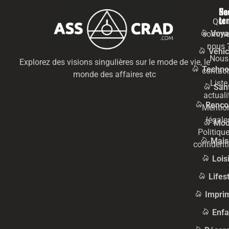
Na
Se
te
Qui
Voya
somme
nous 
Véhic
Nous
Explorez des visions singulières sur le mode de vie, le
Techno
contact
monde des affaires etc
Liste
San
actuali
Renco
Mentio
légale
Mo
Politiqu
Mais
confidenti
Lois
Lifes
Impri
Enfa