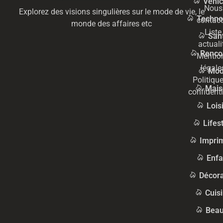
Véhic
Nous
Explorez des visions singulières sur le mode de vie, le
Techno
contact
monde des affaires etc
Liste
San
actuali
Renco
Mentio
légale
Mo
Politiqu
Mais
confidenti
Lois
Lifes
Impri
Enfa
Décora
Cuis
Beau