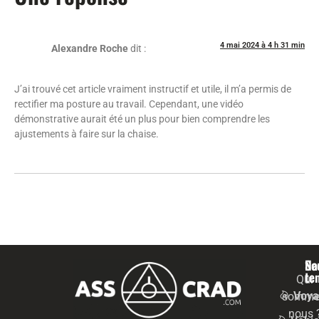
4 mai 2024 à 4 h 31 min
Alexandre Roche
dit :
J’ai trouvé cet article vraiment instructif et utile, il m’a permis de
rectifier ma posture au travail. Cependant, une vidéo
démonstrative aurait été un plus pour bien comprendre les
ajustements à faire sur la chaise.
Na
Se
te
Qui
Voya
somme
nous 