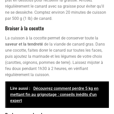
plat en dessous pour recueillir la graisse. Arrosez
régulièrement le canard avec sa graisse pour éviter qu’il
ne se dessèche. Comptez environ 20 minutes de cuisson
par 500 g (1 lb) de canard.
Braiser à la cocotte
La cuisson à la cocotte permet de conserver toute la
saveur et la tendreté
de la viande de canard gras. Dans
une cocotte, faites dorer le canard sur toutes les faces,
puis ajoutez la marinade et les légumes de votre choix
(carottes, oignons, pommes de terre). Laissez mijoter à
feu doux pendant 1h30 à 2 heures, en vérifiant
régulièrement la cuisson.
Lire aussi :
Découvrez comment perdre 5 kg en
mettant fin au grignotage : conseils inédits d'un
expert