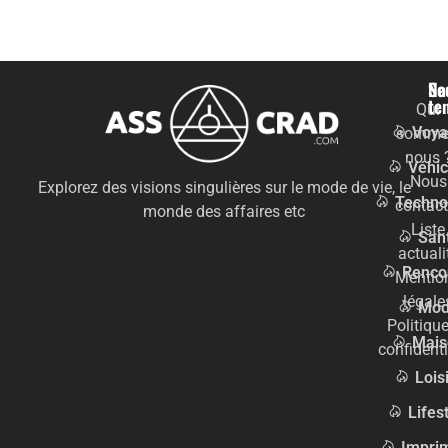
Na
Se
te
Qui
Voya
somme
nous 
Véhic
Nous
Explorez des visions singulières sur le mode de vie, le
Techno
contact
monde des affaires etc
Liste
San
actuali
Renco
Mentio
légale
Mo
Politiqu
Mais
confidenti
Lois
Lifes
Impri