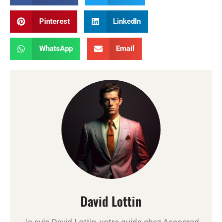
Pinterest
LinkedIn
WhatsApp
Email
David Lottin
Je suis David Lottin, votre guide chez Assocrad