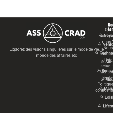
Na
Se
te
Qui
Voya
somme
nous 
Véhic
Nous
Explorez des visions singulières sur le mode de vie, le
Techno
contact
monde des affaires etc
Liste
San
actuali
Renco
Mentio
légale
Mo
Politiqu
Mais
confidenti
Lois
Lifes