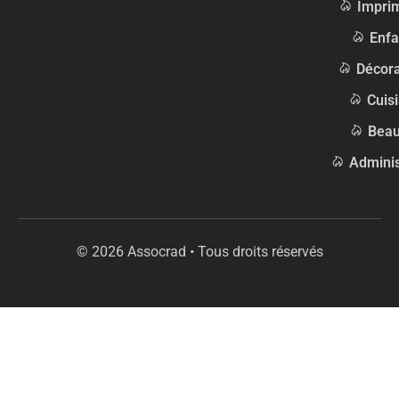
Impri
Enfa
Décora
Cuis
Beau
Adminis
© 2026 Assocrad • Tous droits réservés