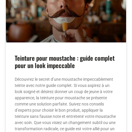
Teinture pour moustache : guide complet
pour un look impeccable
Découvrez le secret d’une moustache impeccablement
teinte avec notre guide complet. Si vous aspirez à un
look soigné et désirez donner un coup de jeune à votre
apparence, la teinture pour moustache se présente
comme une solution parfaite. Suivez nos conseils
d’experts pour choisir le bon produit, appliquer la
teinture sans fausse note et entretenir votre moustache
avec soin. Que vous visiez un changement subtil ou une
transformation radicale, ce guide est votre allié pour un